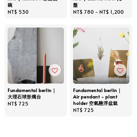
碗
盤
Regular
NT$ 530
Regular
NT$ 780
-
NT$ 1,200
price
price
Fundamental berlin｜
Fundamental berlin｜
大理石球形燭台
Air pendant - plant
holder 空氣懸浮盆栽
Regular
NT$ 725
Regular
NT$ 725
price
price