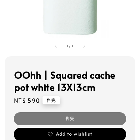
1
/
1
OOhh | Squared cache
pot white 13X13cm
Regular
NT$ 590
售完
price
售完
Add to wishlist