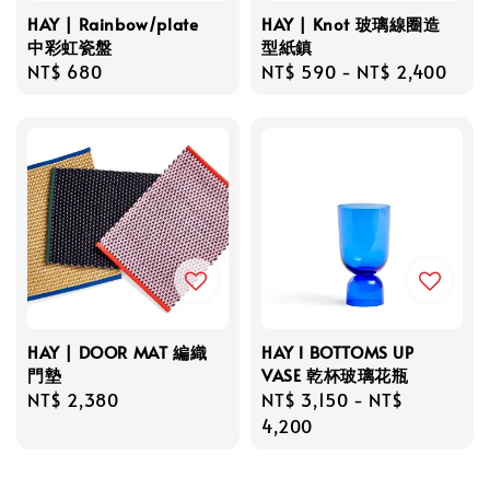
HAY | Rainbow/plate
HAY | Knot 玻璃線圈造
中彩虹瓷盤
型紙鎮
Regular
NT$ 680
Regular
NT$ 590
-
NT$ 2,400
price
price
HAY | DOOR MAT 編織
HAY l BOTTOMS UP
門墊
VASE 乾杯玻璃花瓶
Regular
NT$ 2,380
Regular
NT$ 3,150
-
NT$
price
price
4,200