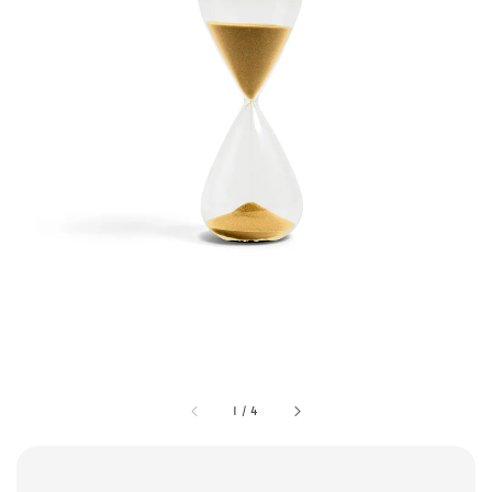
1
/
4