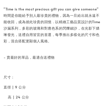
"Time is the most precious gift you can give someone"
時間是你能給予別人最珍貴的禮物，因為一旦給出就永遠不
能收回，成為彼此珍貴的回憶．以精緻工藝品質設計的Time
沙漏系列，多彩的玻璃和對應色系的閃爍細沙，在光影下燐
琳發光，送禮自用皆宜的首選，每季推出多樣化的尺寸和色
彩，混合搭配更顯個人風格。
- 賣最好的單品，最適合送禮物
尺寸：
直徑 | 9 公分
高 | 24 公分