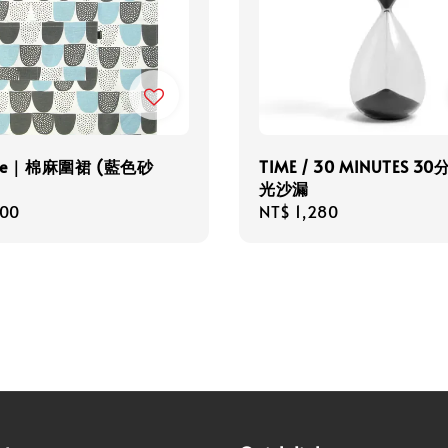
ste｜棉麻圍裙 (藍色砂
TIME / 30 MINUTES 3
光沙漏
r
500
Regular
NT$ 1,280
price