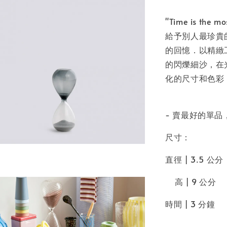
"Time is the m
給予別人最珍貴
的回憶．以精緻
的閃爍細沙，在
化的尺寸和色彩
- 賣最好的單
尺寸：
直徑 | 3.5 公分
高 | 9 公分
時間 | 3 分鐘