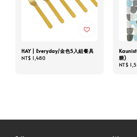
HAY | Everyday/金色5入組餐具
Kauni
糖)
Regular
NT$ 1,480
Regula
NT$ 1,
price
price