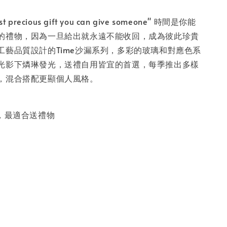
ost precious gift you can give someone" 時間是你能
的禮物，因為一旦給出就永遠不能收回，成為彼此珍貴
工藝品質設計的Time沙漏系列，多彩的玻璃和對應色系
光影下燐琳發光，送禮自用皆宜的首選，每季推出多樣
，混合搭配更顯個人風格。
品，最適合送禮物