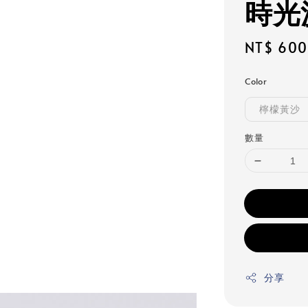
時光
Regular
NT$ 600
price
Color
檸檬黃沙
數量
分享