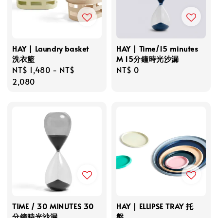
HAY | Laundry basket
HAY | Time/15 minutes
洗衣籃
M 15分鐘時光沙漏
Regular
NT$ 1,480
-
NT$
Regular
NT$ 0
price
2,080
price
TIME / 30 MINUTES 30
HAY | ELLIPSE TRAY 托
分鐘時光沙漏
盤