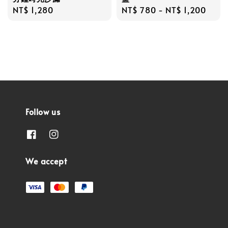
Regular
NT$ 1,280
Regular
NT$ 780
-
NT$ 1,200
price
price
Follow us
We accept