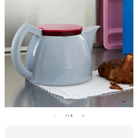
1
/
8