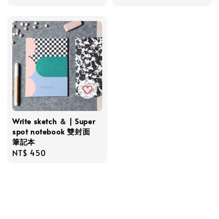
price
price
Write sketch ＆ | Super
spot notebook 雙封面
筆記本
Regular
NT$ 450
price