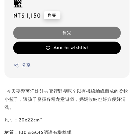
籃
Regular
NT$ 1,150
售完
price
售完
Add to wishlist
分享
"今天要帶著洋娃娃去哪裡野餐呢？以有機棉編織而成的柔軟
小籃子，讓孩子發揮各種創意遊戲，媽媽收納也好方便好清
洗。
尺寸：20x22cm"
材質
：100％GOTS認證有機棉繩