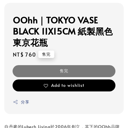
OOhh｜TOKYO VASE
BLACK 11X15CM 紙製黑色
東京花瓶
Regular
NT$ 760
售完
price
售完
Add to wishlist
分享
自丹麥的Lubech Living於2006年創立，其下的OOhh品牌