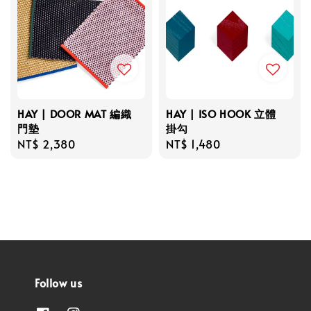
HAY | DOOR MAT 編織
HAY | ISO HOOK 立體
門墊
掛勾
Regular
NT$ 2,380
Regular
NT$ 1,480
price
price
Follow us