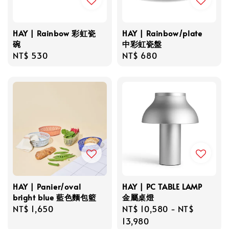
HAY | Rainbow 彩虹瓷
HAY | Rainbow/plate
碗
中彩虹瓷盤
Regular
NT$ 530
Regular
NT$ 680
price
price
HAY | Panier/oval
HAY | PC TABLE LAMP
bright blue 藍色麵包籃
金屬桌燈
Regular
NT$ 1,650
Regular
NT$ 10,580
-
NT$
price
price
13,980