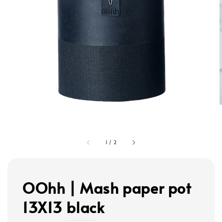
1
/
2
OOhh | Mash paper pot
13X13 black