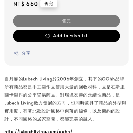
Regular
NT$ 660
售完
price
售完
Add to wishlist
分享
自丹麥的Lubech Living於2006年創立，其下的OOhh品牌
所有商品都是手工製作且使用大量的回收材料，且是在斯里
蘭卡製作的公平貿易商品。對環境友善的永續性商品，是
Lubech Living致力發展的方向，也同時兼具了商品的外型與
實用度，有著北歐設計風格中俐落的線條，以及簡約的設
計，不同風格的居家空間，都能完美的融入。
http://lubechliving.com/oohh/